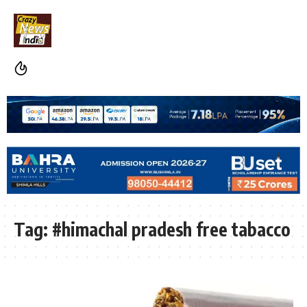
Tag:
#himachal pradesh free tabacco