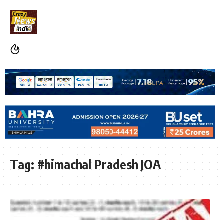
Tag:
#himachal Pradesh JOA