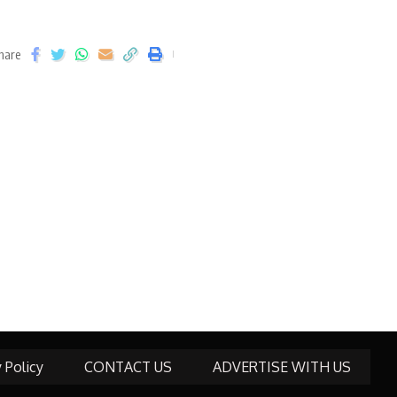
hare
y Policy
CONTACT US
ADVERTISE WITH US