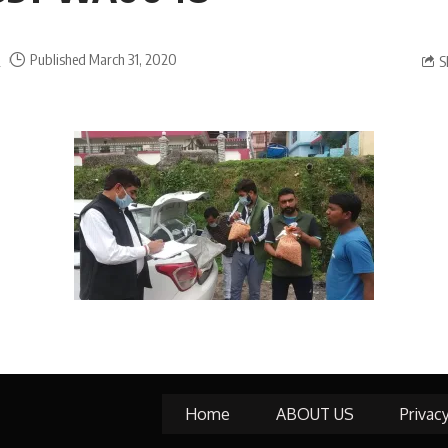
a
Published March 31, 2020
S
Home
ABOUT US
Privac