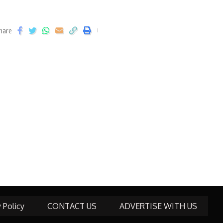
hare
y Policy
CONTACT US
ADVERTISE WITH US