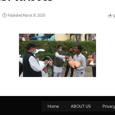
a
Published March 31, 2020
S
Home
ABOUT US
Privac