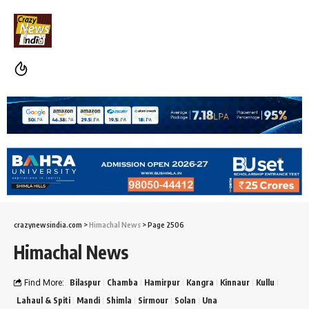
crazynewsindia.com
>
Himachal News
>
Page 2506
Himachal News
Find More:
Bilaspur
Chamba
Hamirpur
Kangra
Kinnaur
Kullu
Lahaul & Spiti
Mandi
Shimla
Sirmour
Solan
Una