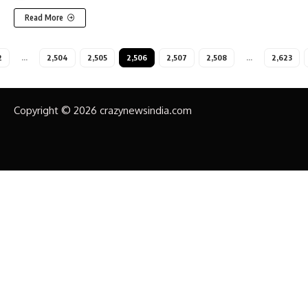
Read More
2
…
2,504
2,505
2,506
2,507
2,508
…
2,623
Copyright © 2026 crazynewsindia.com