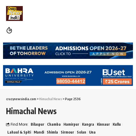
crazynewsindia.com
>
Himachal News
>
Page 2536
Himachal News
Find More:
Bilaspur
Chamba
Hamirpur
Kangra
Kinnaur
Kullu
Lahaul & Spiti
Mandi
Shimla
Sirmour
Solan
Una