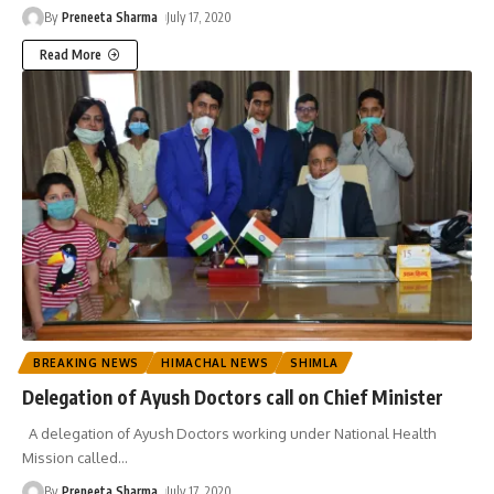
By
Preneeta Sharma
July 17, 2020
Read More
BREAKING NEWS
HIMACHAL NEWS
SHIMLA
Delegation of Ayush Doctors call on Chief Minister
A delegation of Ayush Doctors working under National Health
Mission called
…
By
Preneeta Sharma
July 17, 2020