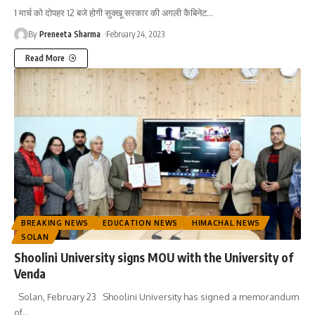
1 मार्च को दोपहर 12 बजे होगी सुक्खू सरकार की अगली कैबिनेट
…
By
Preneeta Sharma
February 24, 2023
Read More
BREAKING NEWS
EDUCATION NEWS
HIMACHAL NEWS
SOLAN
Shoolini University signs MOU with the University of
Venda
Solan, February 23 Shoolini University has signed a memorandum
of
…