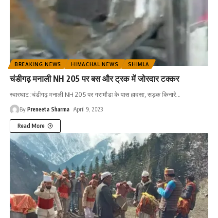
BREAKING NEWS
HIMACHAL NEWS
SHIMLA
चंडीगढ़ मनाली NH 205 पर बस और ट्रक में जोरदार टक्कर
स्वारघाट :चंडीगढ़ मनाली NH 205 पर गरामौडा के पास हादसा, सड़क किनारे
…
By
Preneeta Sharma
April 9, 2023
Read More