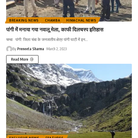
BREAKING NEWS
CHAMBA
HIMACHAL NEWS
पांगी में मनाया गया नवालू मेला, काफी दिलचस्प इतिहास
चम्बा पांगी: जिला चंबा के जनजातीय क्षेत्र पांगी घाटी में इन
…
By
Preneeta Sharma
March 2, 2023
Read More
EXCLUSIVE NEWS
FEATURES