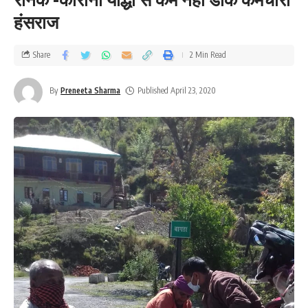
हंसराज
Share
2 Min Read
By
Preneeta Sharma
Published April 23, 2020