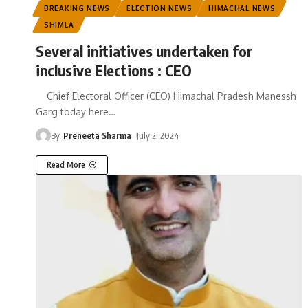
BREAKING NEWS
ELECTION NEWS
HIMACHAL NEWS
SHIMLA
Several initiatives undertaken for
inclusive Elections : CEO
Chief Electoral Officer (CEO) Himachal Pradesh Manessh
Garg today here
…
By
Preneeta Sharma
July 2, 2024
Read More