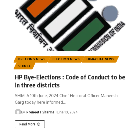
BREAKING NEWS
ELECTION NEWS
HIMACHAL NEWS
SHIMLA
HP Bye-Elections : Code of Conduct to be
in three districts
SHIMLA 10th June, 2024 Chief Electoral Officer Maneesh
Garg today here informed
…
By
Preneeta Sharma
June 10, 2024
Read More