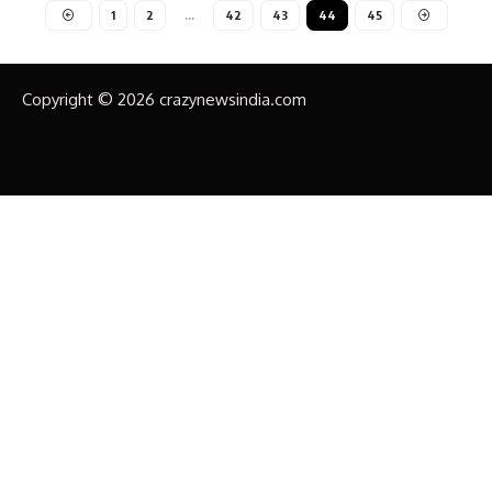
1
2
…
42
43
44
45
Copyright © 2026 crazynewsindia.com