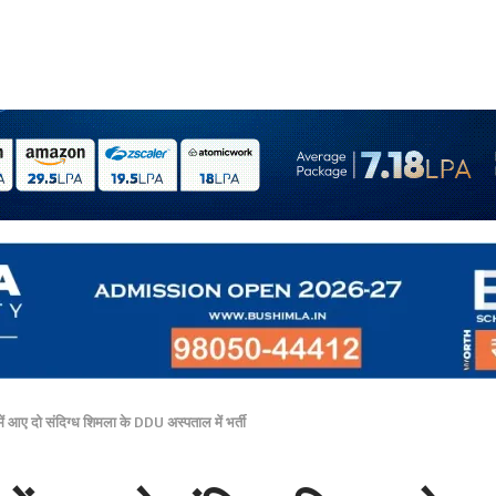
 में आए दो संदिग्ध शिमला के DDU अस्पताल में भर्ती