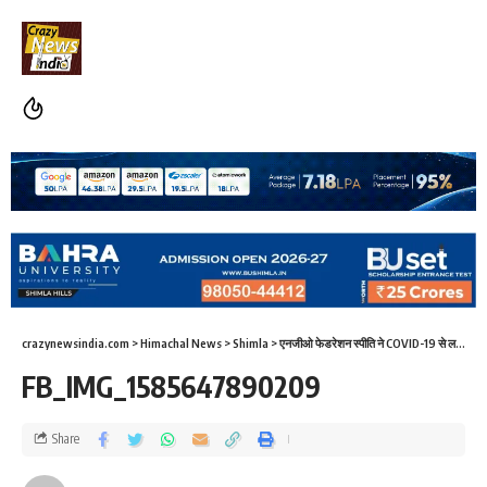
crazynewsindia.com
>
Himachal News
>
Shimla
>
एनजीओ फेडरेशन स्पीति ने COVID-19 से लड़ने के लिए चेक दिया
FB_IMG_1585647890209
Share