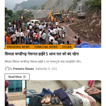
BREAKING NEWS
HIMACHAL NEWS
SOLAN
शिमला चण्डीगढ़ नेशनल हाईवे 5 आज रात को बंद रहेगा
शिमला शिमला चण्डीगढ़ नेशनल हाईवे 5 पर परवानू के पास स्लाइडिंग जोन
…
By
Preneeta Sharma
September 12, 2023
Read More