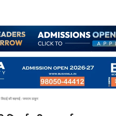
 विदाई की शहनाई : जयराम ठाकुर