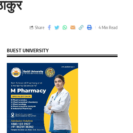
ठाकुर
Share
4 Min Read
BUEST UNIVERSITY