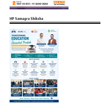
HP Samagra Shiksha