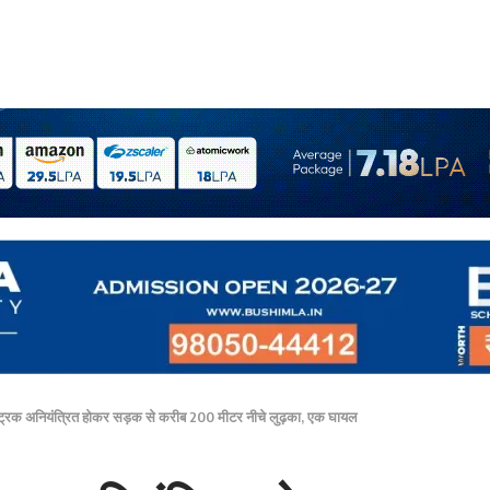
ट्रक अनियंत्रित होकर सड़क से करीब 200 मीटर नीचे लुढ़का, एक घायल