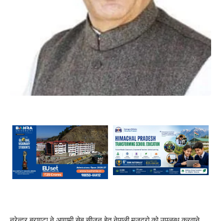
नरेन्द्र बरागटा ने आगामी सेब सीजन हेतु नेपाली मजदूरो को उपलब्ध करवाने