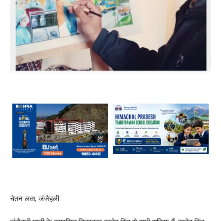
चेतन लता, जंजैहली