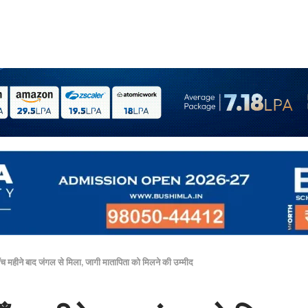
च महीने बाद जंगल से मिला, जागी मातापिता को मिलने की उम्मीद