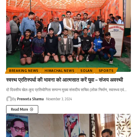
BREAKING NEWS
HIMACHAL NEWS
SOLAN
SPORTS
स्वस्थ प्रतिस्पर्धा की भावना को आत्मसात करें युवा – संजय अवस्थी
दो दिवसीय खेल-कूद प्रतियोगिता सम्पन्न मुख्य संसदीय सचिव (लोक निर्माण, स्वास्थ्य एवं
…
By
Preneeta Sharma
November 3, 2024
Read More