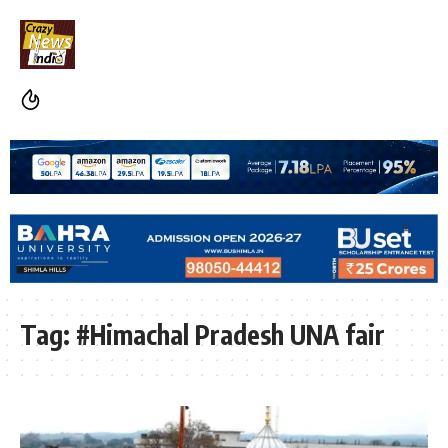
Tag:
#Himachal Pradesh UNA fair