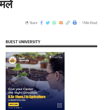
ामले
Share
1 Min Read
BUEST UNIVERSITY