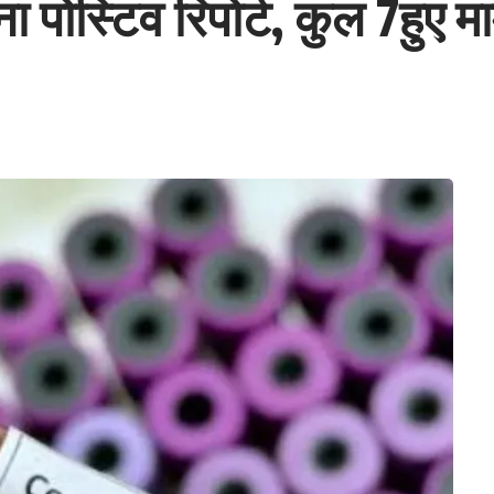
 पोस्टिव रिपोर्ट, कुल 7हुए म