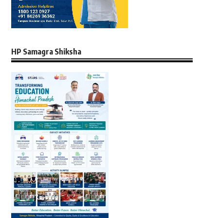
HP Samagra Shiksha