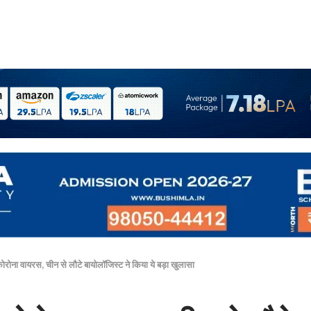
कोरोना वायरस, चीन से लौटे बायोलॉजिस्ट ने किया ये बड़ा खुलासा