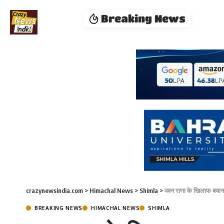
Breaking News
crazynewsindia.com
>
Himachal News
>
Shimla
>
पवन राणा के खिलाफ बयानब
BREAKING NEWS
HIMACHAL NEWS
SHIMLA