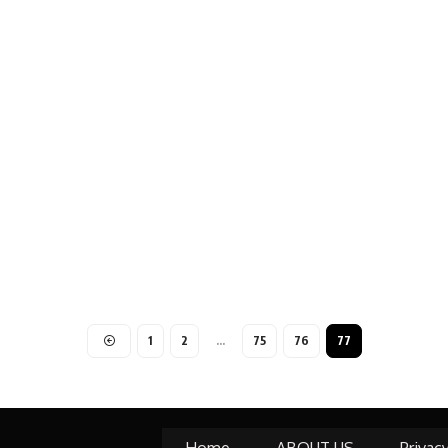
1
2
…
75
76
77