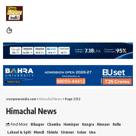
crazynewsindia.com
>
Himachal News
>
Page 2252
Himachal News
Find More:
Bilaspur
Chamba
Hamirpur
Kangra
Kinnaur
Kullu
Lahaul & Spiti
Mandi
Shimla
Sirmour
Solan
Una