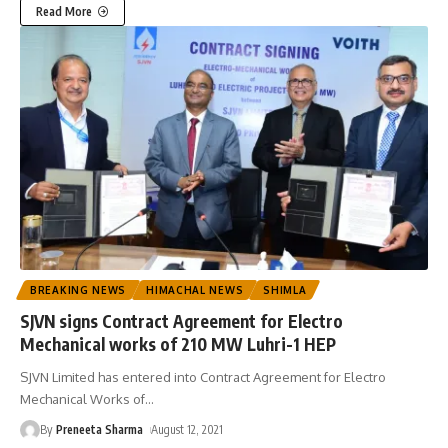
Read More
BREAKING NEWS
HIMACHAL NEWS
SHIMLA
SJVN signs Contract Agreement for Electro
Mechanical works of 210 MW Luhri-1 HEP
SJVN Limited has entered into Contract Agreement for Electro
Mechanical Works of
…
By
Preneeta Sharma
August 12, 2021