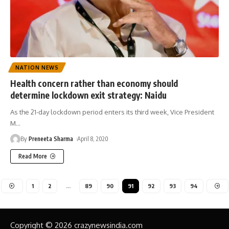
NATION NEWS
Health concern rather than economy should
determine lockdown exit strategy: Naidu
As the 21-day lockdown period enters its third week, Vice President
M
…
By
Preneeta Sharma
April 8, 2020
Read More
1
2
…
89
90
91
92
93
94
Copyright © 2026 crazynewsindia.com