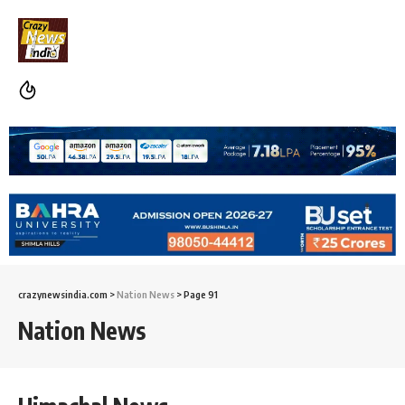
crazynewsindia.com
>
Nation News
>
Page 91
Nation News