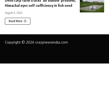
Deoli carp farm cracks ‘air bubble’ problem,
Himachal eyes self-sufficiency in fish seed
August 9, 2026
Read More
Copyright © 2026 crazynewsindia.com