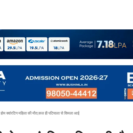
ी होम क्वांरटिन महिला की मौत,कल ही पटियाला से शिमला आई