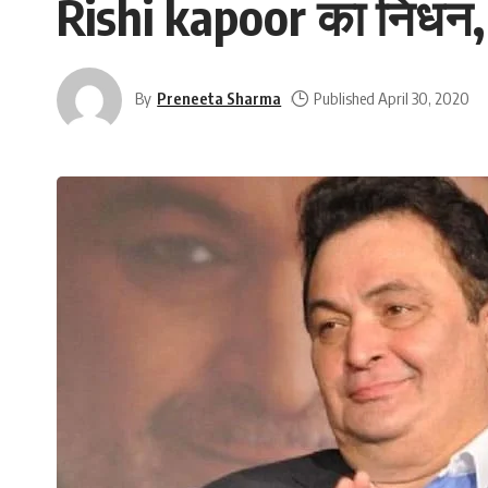
Rishi kapoor का निधन, तब
By
Preneeta Sharma
Published April 30, 2020