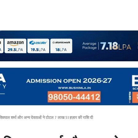
्ष शिवपाल शर्मा और अन्य देवताओं ने टोटल 7 लाख 51 हज़ार की राशि दी