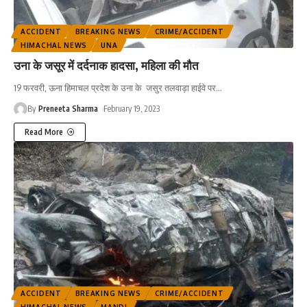
ACCIDENT
BREAKING NEWS
CRIME/ACCIDENT
HIMACHAL NEWS
UNA
उना के जसूर में दर्दनाक हादसा, महिला की मौत
19 फरवरी, ऊना हिमाचल प्रदेश के उना के जसुर तलवाड़ा हाईवे पर
…
By
Preneeta Sharma
February 19, 2023
Read More
ACCIDENT
BREAKING NEWS
CRIME/ACCIDENT
HIMACHAL NEWS
MANDI