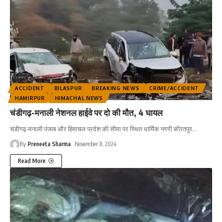
ACCIDENT
BILASPUR
BREAKING NEWS
CRIME/ACCIDENT
HAMIRPUR
HIMACHAL NEWS
चंडीगढ़-मनाली नेशनल हाईवे पर दो की मौत, 4 घायल
चंडीगढ़-मनाली पंजाब और हिमाचल प्रदेश की सीमा पर स्थित धार्मिक नगरी कीरतपुर
…
By
Preneeta Sharma
November 8, 2024
Read More