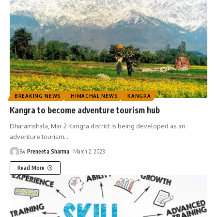
BREAKING NEWS
HIMACHAL NEWS
KANGRA
Kangra to become adventure tourism hub
Dharamshala, Mar 2 Kangra district is being developed as an
adventure tourism
…
By
Preneeta Sharma
March 2, 2023
Read More