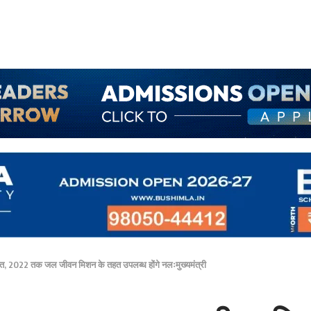
गस्त, 2022 तक जल जीवन मिशन के तहत उपलब्ध होंगे नलःमुख्यमंत्री