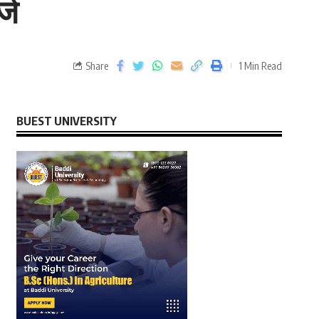
्ज
Share
1 Min Read
BUEST UNIVERSITY