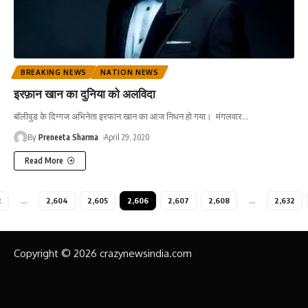
BREAKING NEWS
NATION NEWS
इरफ़ान खान का दुनिया को अलविदा
बॉलीवुड के दिग्गज अभिनेता इरफान खान का आज निधन हो गया। मंगलवार
…
By
Preneeta Sharma
April 29, 2020
Read More
2
…
2,604
2,605
2,606
2,607
2,608
…
2,632
Copyright © 2026 crazynewsindia.com