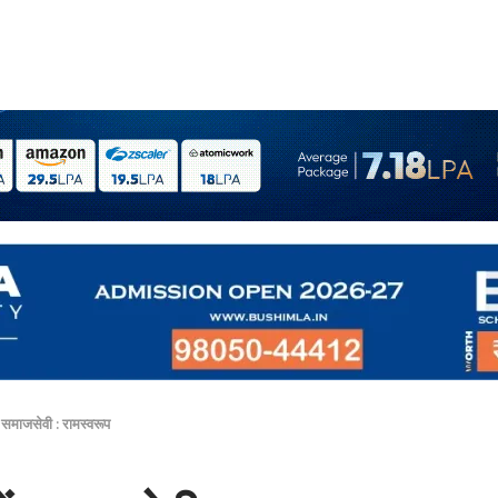
ं समाजसेवी : रामस्वरूप