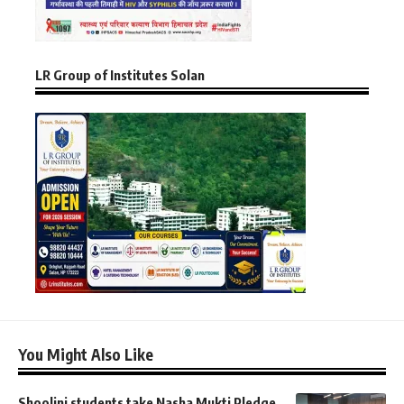
LR Group of Institutes Solan
You Might Also Like
Shoolini students take Nasha Mukti Pledge