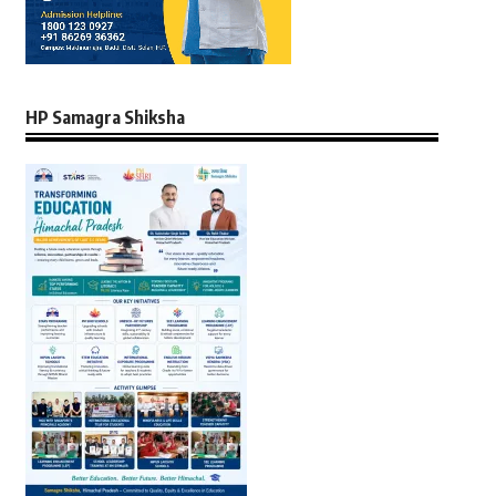
HP Samagra Shiksha