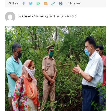
Share
1 Min Read
By
Preneeta Sharma
Published June 6, 2020