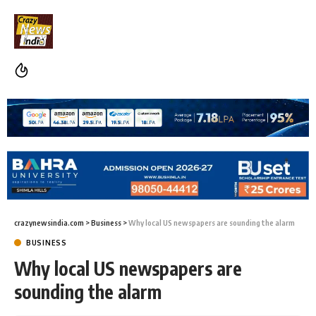
crazynewsindia.com
>
Business
>
Why local US newspapers are sounding the alarm
BUSINESS
Why local US newspapers are
sounding the alarm