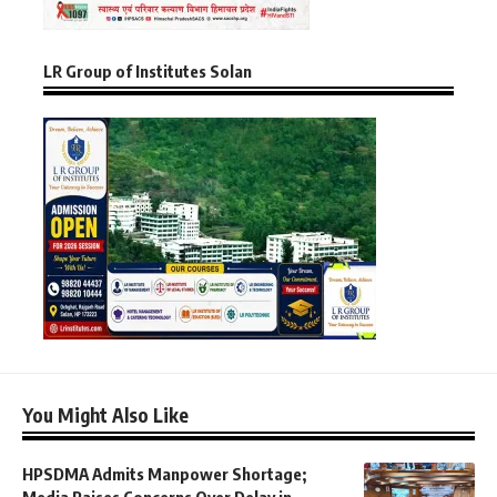
LR Group of Institutes Solan
You Might Also Like
HPSDMA Admits Manpower Shortage;
Media Raises Concerns Over Delay in