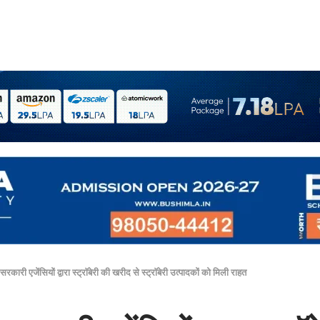
कारी एजेंसियों द्वारा स्ट्राॅबेरी की खरीद से स्ट्राॅबेरी उत्पादकों को मिली राहत