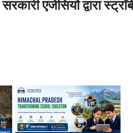
कारी एजेंसियों द्वारा स्ट्राॅब