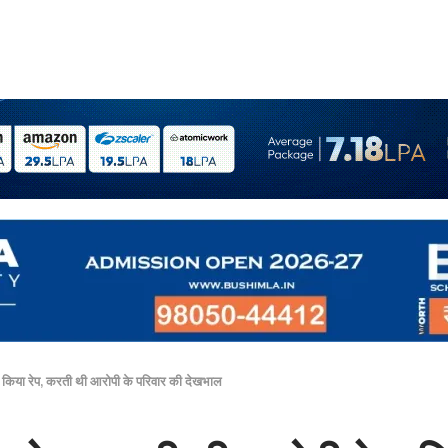
क‍िया रेप, करती थी आरोपी के पर‍िवार की देखभाल